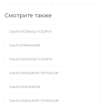
Смотрите также
Daichi ICE25AVQ1 / ICE25FV1
Daichi DF80A4MS1R
Daichi ICE20AVQ1 / ICE20FV1
Daichi DA70ALKS1R / DF70ALS1R
Daichi DA50AMKS1R
Daichi DA50ALKS1R / DF50ALS1R