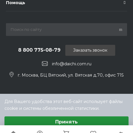
Помощь
8 800 775-08-79
Заказать звонок
info@daichi.com.ru
г. Москва, БЦ Вятский, ул. Вятская д.70, офис 715
Для Вашего удобства этот веб-сайт использует файлы
cookie и системы обезличенной статистики.
Выберите настройки cookie
Принять
Минимальные
© ООО «ТЕХНОКЛИМАТ ИНЖИНИРИНГ», официальный
Аналитические/Функциональные