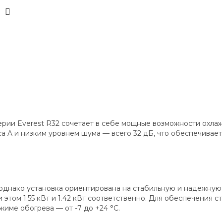
рии Everest R32 сочетает в себе мощные возможности охлаж
а A и низким уровнем шума — всего 32 дБ, что обеспечивает
 однако установка ориентирована на стабильную и надежную
ри этом 1.55 кВт и 1.42 кВт соответственно. Для обеспечени
ежиме обогрева — от -7 до +24 °C.