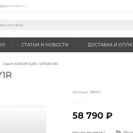
o@daichi.com.ru
HI
СТАТЬИ И НОВОСТИ
ДОСТАВКА И ОПЛА
Daichi DA50EVQ1R / DF50EV1R
V1R
Артикул:
188157
58 790 ₽
Нашли дешевле?
Расс