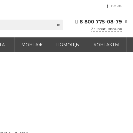
Войти
8 800 775-08-79
Заказать звонок
8 800 775-08-79
ТА
МОНТАЖ
ПОМОЩЬ
КОНТАКТЫ
г. Москва, БЦ Вятский,
ул. Вятская д.70, офис
715
Пн-Пт: 9:30-18:00 Cб-
Вс: Выходной
info@daichi.com.ru
читать доставку