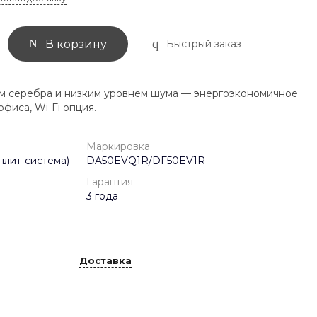
Быстрый заказ
В корзину
м серебра и низким уровнем шума — энергоэкономичное
фиса, Wi-Fi опция.
Маркировка
плит-система)
DA50EVQ1R/DF50EV1R
Гарантия
3 года
Доставка