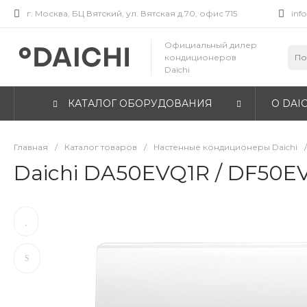
г. Москва, БЦ Вятский, ул. Вятская д.70, офис 715
inf
Официальный дилер
кондиционеров
Daichi
КАТАЛОГ ОБОРУДОВАНИЯ
О DAIC
Главная
/
Каталог товаров
/
Настенные кондиционеры Daichi
/
Daichi DA50EVQ1R / DF50E