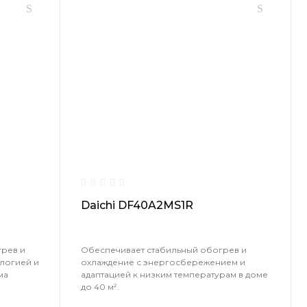
Daichi DF40A2MS1R
рев и
Обеспечивает стабильный обогрев и
логией и
охлаждение с энергосбережением и
ма
адаптацией к низким температурам в доме
до 40 м².