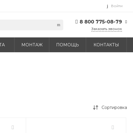
Войти
8 800 775-08-79
Заказать звонок
8 800 775-08-79
ТА
МОНТАЖ
ПОМОЩЬ
КОНТАКТЫ
г. Москва, БЦ Вятский,
ул. Вятская д.70, офис
715
Пн-Пт: 9:30-18:00 Cб-
Вс: Выходной
info@daichi.com.ru
Сортировка