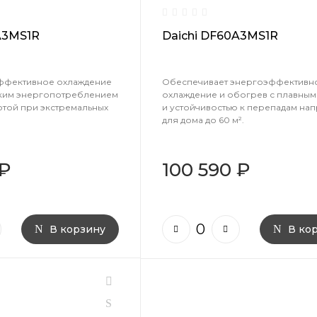
A3MS1R
Daichi DF60A3MS1R
ффективное охлаждение
Обеспечивает энергоэффективн
зким энергопотреблением
охлаждение и обогрев с плавным
отой при экстремальных
и устойчивостью к перепадам на
для дома до 60 м².
 ₽
100 590 ₽
В корзину
В ко