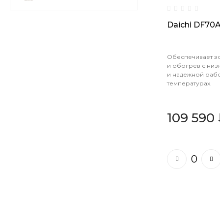
Daichi DF70
Обеспечивает э
и обогрев с ни
и надежной раб
температурах.
109 590