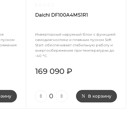
Daichi DF100A4MS1R1
ое
Инверторный наружный блок с функцией
 пуском
самодиагностики и плавным пуском Soft
пряжения
Start обеспечивает стабильную работу и
энергосбережение при температурах до
-40 °C.
169 090 ₽
рзину
В корзину