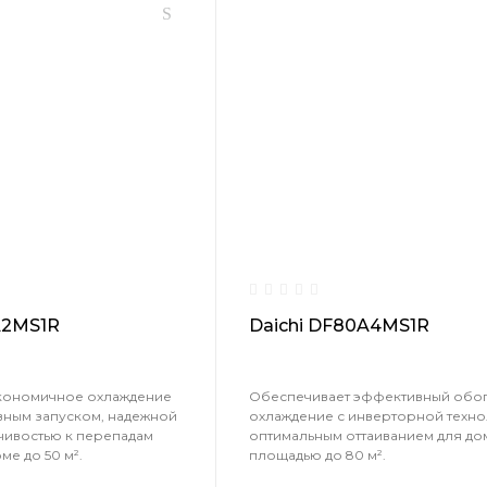
A2MS1R
Daichi DF80A4MS1R
кономичное охлаждение
Обеспечивает эффективный обог
вным запуском, надежной
охлаждение с инверторной техно
чивостью к перепадам
оптимальным оттаиванием для до
ме до 50 м².
площадью до 80 м².