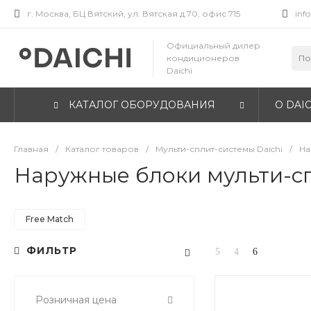
г. Москва, БЦ Вятский, ул. Вятская д.70, офис 715
inf
Официальный дилер
кондиционеров
Daichi
КАТАЛОГ ОБОРУДОВАНИЯ
О DAIC
Главная
/
Каталог товаров
/
Мульти-сплит-системы Daichi
/
На
Наружные блоки мульти-сп
Free Match
ФИЛЬТР
Розничная цена