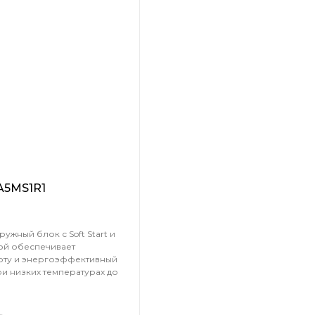
5A5MS1R1
ужный блок с Soft Start и
ой обеспечивает
оту и энергоэффективный
и низких температурах до