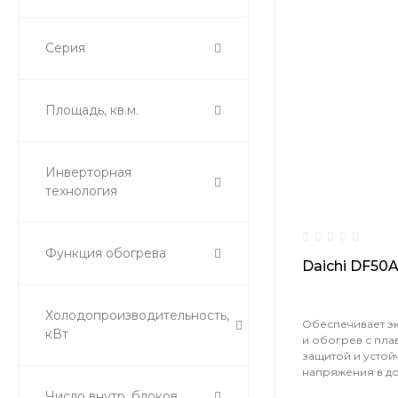
Серия
Площадь, кв.м.
Инверторная
технология
Функция обогрева
Daichi DF50
Холодопроизводительность,
Обеспечивает э
кВт
и обогрев с пла
защитой и устой
напряжения в до
Число внутр. блоков