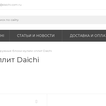
o@daichi.com.ru
HI
СТАТЬИ И НОВОСТИ
ДОСТАВКА И ОПЛА
ружные блоки мульти-сплит Daichi
лит Daichi