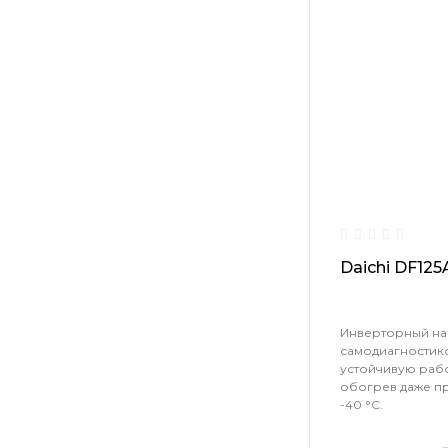
Daichi DF12
Инверторный нар
самодиагностик
устойчивую раб
обогрев даже пр
-40 °С.