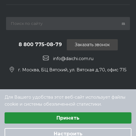
8 800 775-08-79
Заказать звонок
info@daichi.com.ru
г. Москва, БЦ Вятский, ул. Вятская д.70, офис 715
Для Вашего удобства этот веб-сайт использует файлы
cookie и системы обезличенной статистики.
Выберите настройки cookie
Принять
Минимальные
Аналитические/Функциональные
© ООО «ТЕХНОКЛИМАТ ИНЖИНИРИНГ», официальный
дилер Daichi в РФ
Настроить