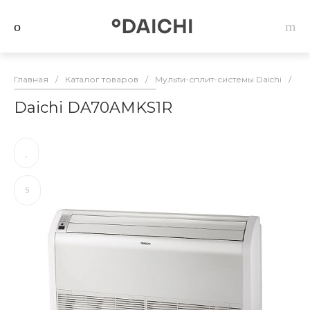
Главная
/
Каталог товаров
/
Мульти-сплит-системы Daichi
/
Вн
Daichi DA70AMKS1R