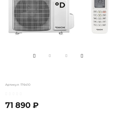
Артикул:
176410
71 890 ₽