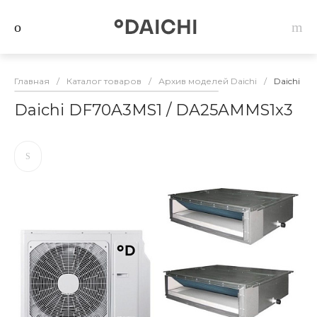
Главная
/
Каталог товаров
/
Архив моделей Daichi
/
Daichi D
Daichi DF70A3MS1 / DA25AMMS1x3