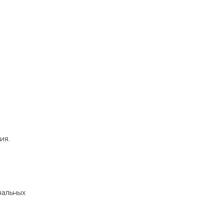
ия.
нальных