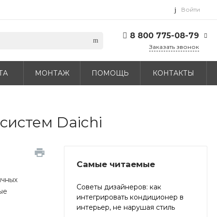
Войти
8 800 775-08-79
Заказать звонок
8 800 775-08-79
ТА
МОНТАЖ
ПОМОЩЬ
КОНТАКТЫ
г. Москва, БЦ Вятский,
ул. Вятская д.70, офис
715
Пн-Пт: 9:30-18:00 Cб-
Вс: Выходной
info@daichi.com.ru
истем Daichi
Самые читаемые
ичных
Советы дизайнеров: как
ые
интегрировать кондиционер в
интерьер, не нарушая стиль