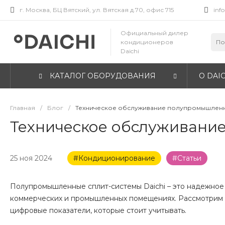
г. Москва, БЦ Вятский, ул. Вятская д.70, офис 715
inf
Официальный дилер
кондиционеров
Daichi
КАТАЛОГ ОБОРУДОВАНИЯ
О DAIC
Главная
/
Блог
/
Техническое обслуживание полупромышленны
Техническое обслуживание
25 ноя 2024
#Кондиционирование
#Статьи
Полупромышленные сплит-системы Daichi – это надежное
коммерческих и промышленных помещениях. Рассмотрим о
цифровые показатели, которые стоит учитывать.