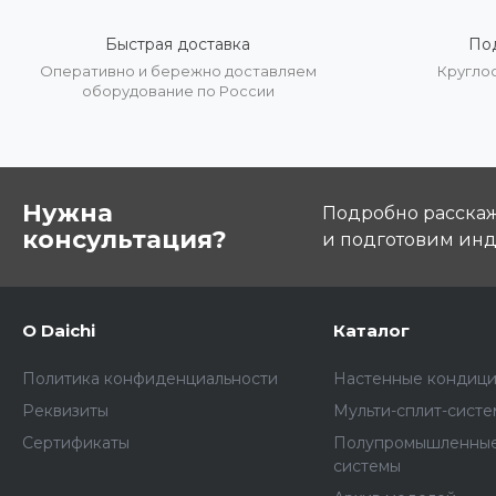
Быстрая доставка
По
Оперативно и бережно доставляем
Кругло
оборудование по России
Нужна
Подробно расскаже
консультация?
и подготовим ин
О Daichi
Каталог
Политика конфиденциальности
Настенные кондиц
Реквизиты
Мульти-сплит-сист
Сертификаты
Полупромышленные
системы