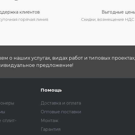
ддержка клиентов
Выгодные цен
суточная горячая линия
Скидки, возмещение НДС
м о наших услугах, видах работ и типовых проектах
дивидуальное предложение!
Помощь
ионеры
Доставка и оплата
емы
Оптовые поставки
 сплит-
Монтаж
Гарантия