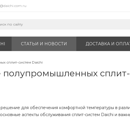
o@daichi.com.ru
HI
СТАТЬИ И НОВОСТИ
ДОСТАВКА И ОПЛА
х сплит-систем Daichi
 полупромышленных сплит-с
 решение для обеспечения комфортной температуры в разл
сновные аспекты обслуживания сплит-систем Daichi и важн