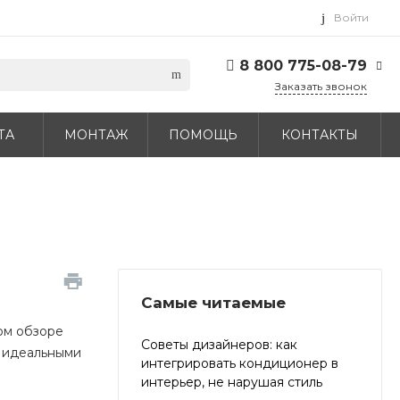
Войти
8 800 775-08-79
Заказать звонок
8 800 775-08-79
ТА
МОНТАЖ
ПОМОЩЬ
КОНТАКТЫ
г. Москва, БЦ Вятский,
ул. Вятская д.70, офис
715
Пн-Пт: 9:30-18:00 Cб-
Вс: Выходной
info@daichi.com.ru
Самые читаемые
том обзоре
Советы дизайнеров: как
х идеальными
интегрировать кондиционер в
интерьер, не нарушая стиль