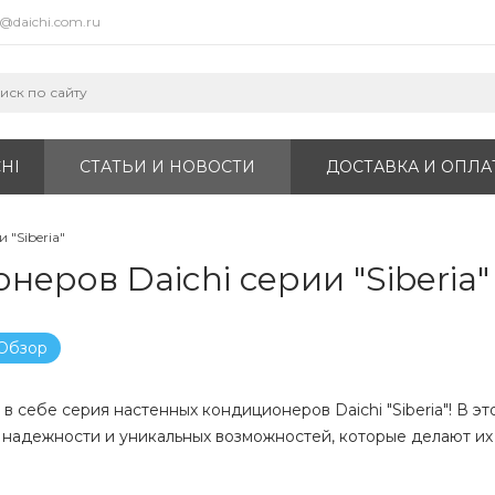
o@daichi.com.ru
HI
СТАТЬИ И НОВОСТИ
ДОСТАВКА И ОПЛА
"Siberia"
еров Daichi серии "Siberia"
Обзор
 себе серия настенных кондиционеров Daichi "Siberia"! В э
 надежности и уникальных возможностей, которые делают и