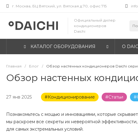
г. Москва, БЦ Вятский, ул. Вятская д.70, офис 715
inf
Официальный дилер
кондиционеров
Daichi
КАТАЛОГ ОБОРУДОВАНИЯ
О DAIC
Главная
/
Блог
/
Обзор настенных кондиционеров Daichi серии 
Обзор настенных кондицион
27 янв 2025
#Кондиционирование
#Статьи
#
Познакомьтесь с мощью и инновациями, которые скрывает в
мы раскроем все секреты их невероятной эффективности,
для самых экстремальных условий.