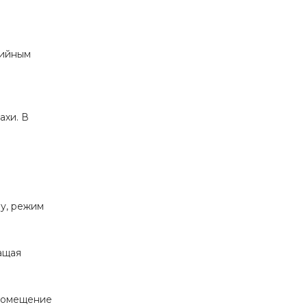
зийным
ахи. В
у, режим
ащая
 помещение