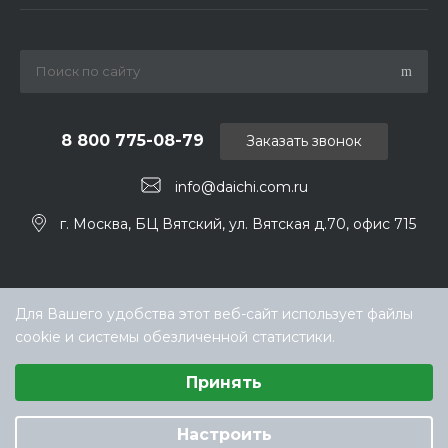
8 800 775-08-79
Заказать звонок
info@daichi.com.ru
г. Москва, БЦ Вятский, ул. Вятская д.70, офис 715
Для Вашего удобства этот веб-сайт использует файлы
cookie и системы обезличенной статистики.
Выберите настройки cookie
Принять
Минимальные
Аналитические/Функциональные
© ООО «ТЕХНОКЛИМАТ ИНЖИНИРИНГ», официальный
дилер Daichi в РФ
Настроить